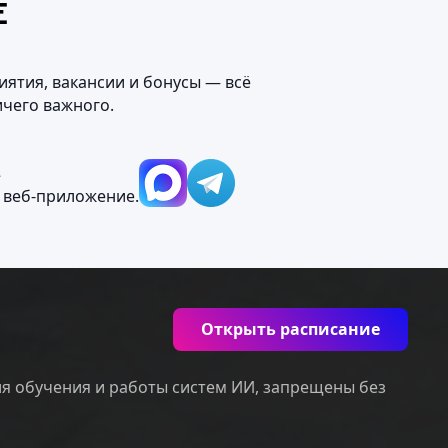
Е
иятия, вакансии и бонусы — всё
ичего важного.
М
 веб‑приложение.
Открыть расписание
ля обучения и работы систем ИИ, запрещены без