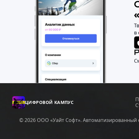
Т
в
С
П
ЦИФРОВОЙ КАМПУС
С
© 2026 ООО «Уайт Софт». Автоматизированный с