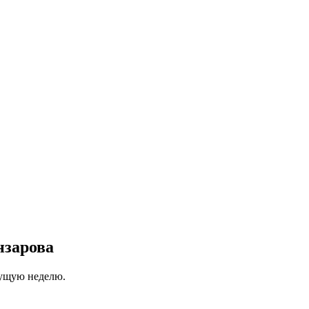
нзарова
кущую неделю.