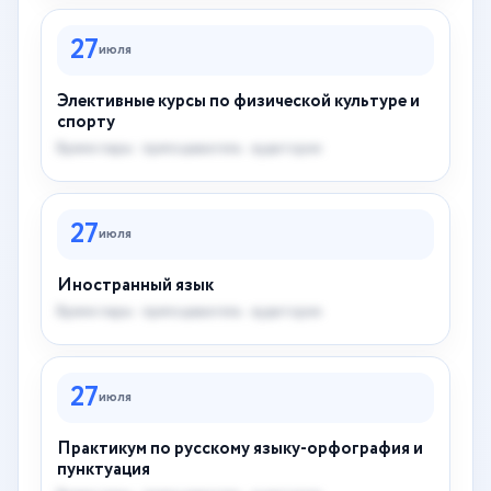
27
июля
Элективные курсы по физической культуре и
спорту
Время пары · преподаватель · аудитория
27
июля
Иностранный язык
Время пары · преподаватель · аудитория
27
июля
Практикум по русскому языку-орфография и
пунктуация