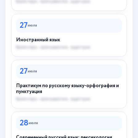
Время пары · преподаватель · аудитория
27
июля
Иностранный язык
Время пары · преподаватель · аудитория
27
июля
Практикум по русскому языку-орфография и
пунктуация
Время пары · преподаватель · аудитория
28
июля
Современный русский язык: лексикология