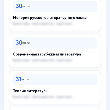
30
июля
История русского литературного языка
Время пары · преподаватель · аудитория
30
июля
Современная зарубежная литература
Время пары · преподаватель · аудитория
31
июля
Теория литературы
Время пары · преподаватель · аудитория