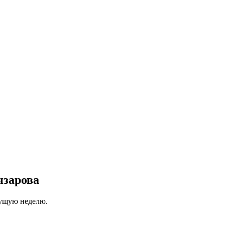
нзарова
кущую неделю.