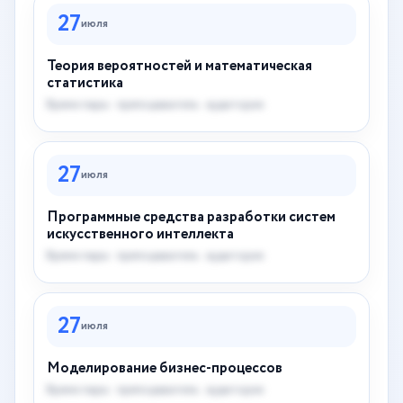
27
июля
Теория вероятностей и математическая
статистика
Время пары · преподаватель · аудитория
27
июля
Программные средства разработки систем
искусственного интеллекта
Время пары · преподаватель · аудитория
27
июля
Моделирование бизнес-процессов
Время пары · преподаватель · аудитория