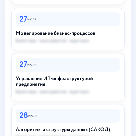
27
июля
Моделирование бизнес-процессов
Время пары · преподаватель · аудитория
27
июля
Управление ИТ-инфраструктурой
предприятия
Время пары · преподаватель · аудитория
28
июля
Алгоритмы и структуры данных (САКОД)