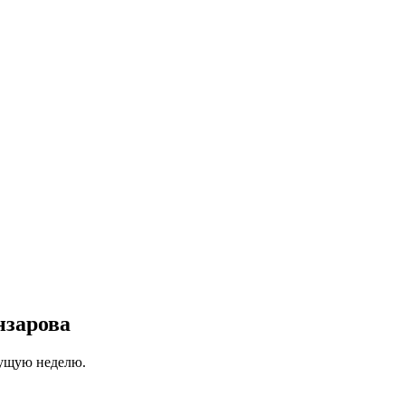
нзарова
кущую неделю.