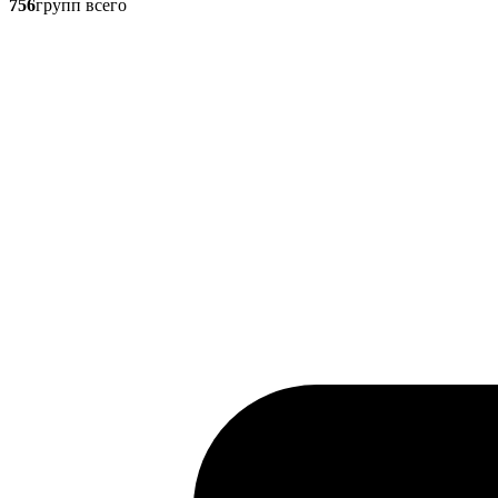
756
групп всего