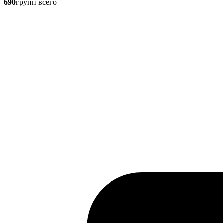
690
групп всего