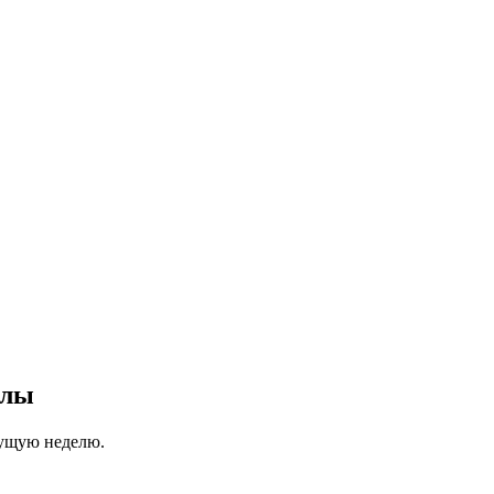
ллы
кущую неделю.