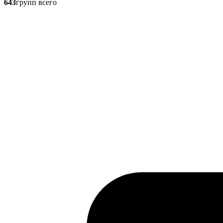
643
групп всего