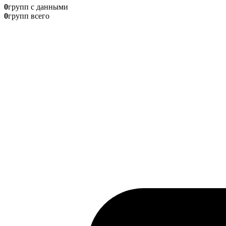
0
групп с данными
0
групп всего