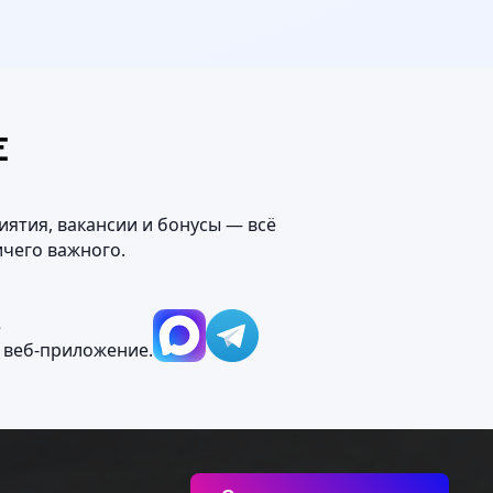
Е
иятия, вакансии и бонусы — всё
ичего важного.
М
 веб‑приложение.