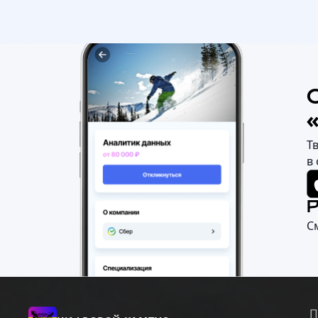
Т
в
С
П