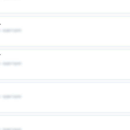
.
 · аудитория
У
 · аудитория
 · аудитория
 · аудитория