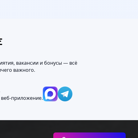
Е
иятия, вакансии и бонусы — всё
ичего важного.
М
 веб‑приложение.