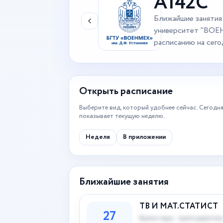
А142С
Ближайшие занятия
университет "ВОЕ
расписанию на сего
Открыть расписание
Выберите вид, который удобнее сейчас. Сегодня
показывает текущую неделю.
Неделя
В приложении
Ближайшие занятия
ТВ И МАТ.СТАТИСТ
27
Время пары · преподаватель