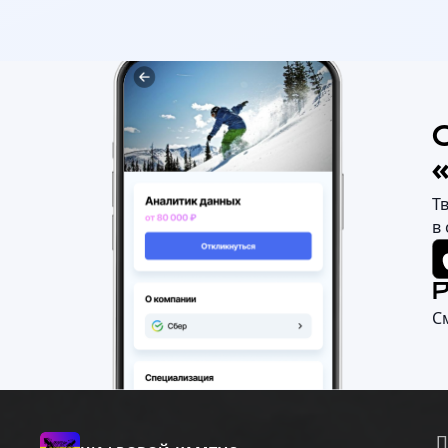
Т
в
С
П