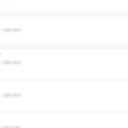
 · аудитория
У
 · аудитория
 · аудитория
В
 · аудитория