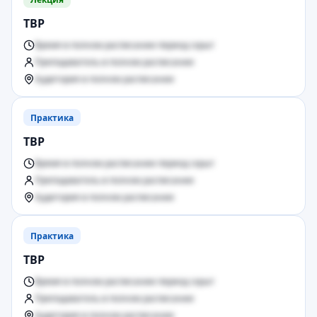
ТВР
Время в полном расписании период скрыт
Преподаватель в полном расписании
Аудитория в полном расписании
Практика
ТВР
Время в полном расписании период скрыт
Преподаватель в полном расписании
Аудитория в полном расписании
Практика
ТВР
Время в полном расписании период скрыт
Преподаватель в полном расписании
Аудитория в полном расписании