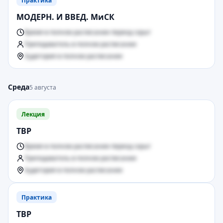
Практика
МОДЕРН. И ВВЕД. МиСК
Время в полном расписании период скрыт
Преподаватель в полном расписании
Аудитория в полном расписании
Среда
5 августа
Лекция
ТВР
Время в полном расписании период скрыт
Преподаватель в полном расписании
Аудитория в полном расписании
Практика
ТВР