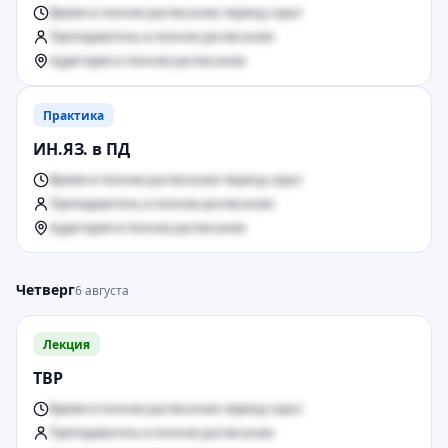
Время в полном расписании период скрыт
Преподаватель в полном расписании
Аудитория в полном расписании
Практика
ИН.ЯЗ. в ПД
Время в полном расписании период скрыт
Преподаватель в полном расписании
Аудитория в полном расписании
Четверг
6 августа
Лекция
ТВР
Время в полном расписании период скрыт
Преподаватель в полном расписании