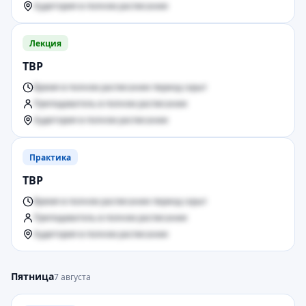
Аудитория в полном расписании
Лекция
ТВР
Время в полном расписании период скрыт
Преподаватель в полном расписании
Аудитория в полном расписании
Практика
ТВР
Время в полном расписании период скрыт
Преподаватель в полном расписании
Аудитория в полном расписании
Пятница
7 августа