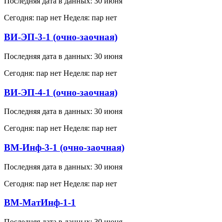
Последняя дата в данных: 30 июня
Сегодня: пар нет
Неделя: пар нет
ВИ-ЭП-3-1 (очно-заочная)
Последняя дата в данных: 30 июня
Сегодня: пар нет
Неделя: пар нет
ВИ-ЭП-4-1 (очно-заочная)
Последняя дата в данных: 30 июня
Сегодня: пар нет
Неделя: пар нет
ВМ-Инф-3-1 (очно-заочная)
Последняя дата в данных: 30 июня
Сегодня: пар нет
Неделя: пар нет
ВМ-МатИнф-1-1
Последняя дата в данных: 30 июня