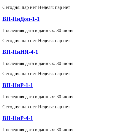
Сегодня: пар нет
Неделя: пар нет
ВП-НиДоп-1-1
Последняя дата в данных: 30 июня
Сегодня: пар нет
Неделя: пар нет
ВП-НиИЯ-4-1
Последняя дата в данных: 30 июня
Сегодня: пар нет
Неделя: пар нет
ВП-НиР-1-1
Последняя дата в данных: 30 июня
Сегодня: пар нет
Неделя: пар нет
ВП-НиР-4-1
Последняя дата в данных: 30 июня