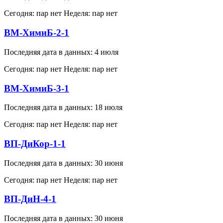
Сегодня: пар нет
Неделя: пар нет
ВМ-ХимиБ-2-1
Последняя дата в данных: 4 июля
Сегодня: пар нет
Неделя: пар нет
ВМ-ХимиБ-3-1
Последняя дата в данных: 18 июля
Сегодня: пар нет
Неделя: пар нет
ВП-ДиКор-1-1
Последняя дата в данных: 30 июня
Сегодня: пар нет
Неделя: пар нет
ВП-ДиН-4-1
Последняя дата в данных: 30 июня