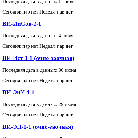
Последняя дата в данных: 11 июля
Сегодня: пар нет
Неделя: пар нет
ВИ-ИиСов-2-1
Последняя дата в данных: 4 июля
Сегодня: пар нет
Неделя: пар нет
ВИ-Ист-3-1 (очно-заочная)
Последняя дата в данных: 30 июня
Сегодня: пар нет
Неделя: пар нет
ВИ-ЭиУ-4-1
Последняя дата в данных: 29 июня
Сегодня: пар нет
Неделя: пар нет
ВИ-ЭП-1-1 (очно-заочная)