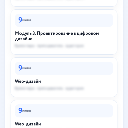
9
июня
Модуль 3. Проектирование в цифровом
дизайне
Время пары · преподаватель · аудитория
9
июня
Web-дизайн
Время пары · преподаватель · аудитория
9
июня
Web-дизайн