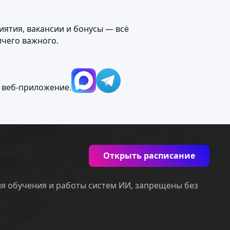
иятия, вакансии и бонусы — всё
ичего важного.
М
 веб‑приложение.
Открыть расписание
ля обучения и работы систем ИИ, запрещены без