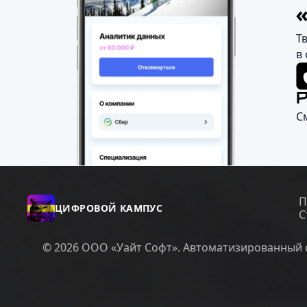
Т
в
С
П
ЦИФРОВОЙ КАМПУС
С
© 2026 ООО «Уайт Софт». Автоматизированный с