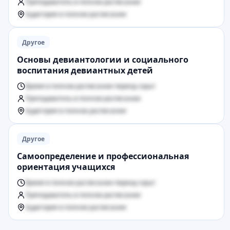
Преподаватель в полном расписании
Аудитория в полном расписании
Другое
Основы девиантологии и социального
воспитания девиантных детей
Время в полном расписании период скрыт
Преподаватель в полном расписании
Аудитория в полном расписании
Другое
Самоопределение и профессиональная
ориентация учащихся
Время в полном расписании период скрыт
Преподаватель в полном расписании
Аудитория в полном расписании