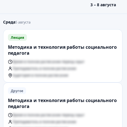
3 – 8 августа
Среда
5 августа
Лекция
Методика и технология работы социального
педагога
Время в полном расписании период скрыт
Преподаватель в полном расписании
Аудитория в полном расписании
Другое
Методика и технология работы социального
педагога
Время в полном расписании период скрыт
Преподаватель в полном расписании