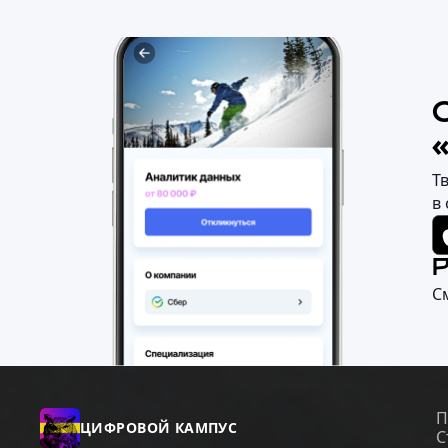
Т
в
С
П
ЦИФРОВОЙ КАМПУС
С