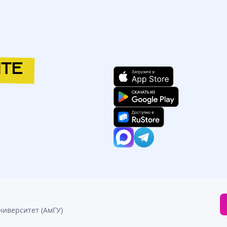
ТЕ
об
/
Неделя
ниверситет (АмГУ)