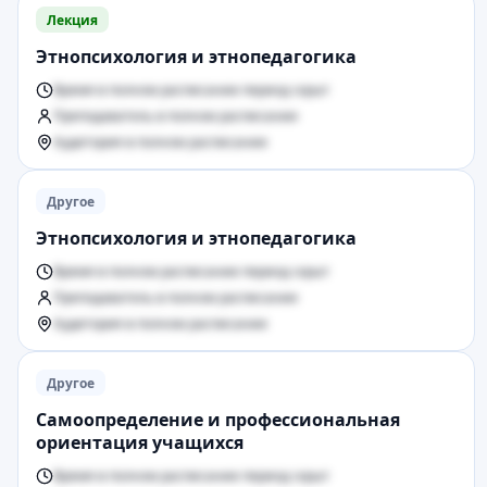
Лекция
Этнопсихология и этнопедагогика
Время в полном расписании период скрыт
Преподаватель в полном расписании
Аудитория в полном расписании
Другое
Этнопсихология и этнопедагогика
Время в полном расписании период скрыт
Преподаватель в полном расписании
Аудитория в полном расписании
Другое
Самоопределение и профессиональная
ориентация учащихся
Время в полном расписании период скрыт