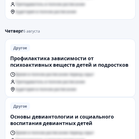
Преподаватель в полном расписании
Аудитория в полном расписании
Четверг
6 августа
Другое
Профилактика зависимости от
психоактивных веществ детей и подростков
Время в полном расписании период скрыт
Преподаватель в полном расписании
Аудитория в полном расписании
Другое
Основы девиантологии и социального
воспитания девиантных детей
Время в полном расписании период скрыт