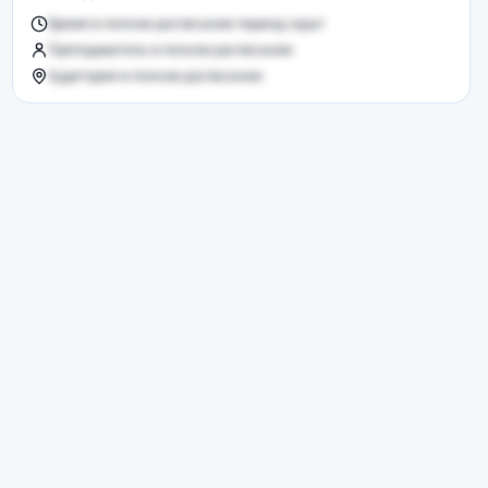
Время в полном расписании период скрыт
Преподаватель в полном расписании
Аудитория в полном расписании