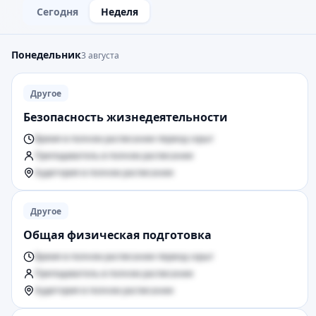
Сегодня
Неделя
Понедельник
3 августа
Другое
Безопасность жизнедеятельности
Время в полном расписании период скрыт
Преподаватель в полном расписании
Аудитория в полном расписании
Другое
Общая физическая подготовка
Время в полном расписании период скрыт
Преподаватель в полном расписании
Аудитория в полном расписании