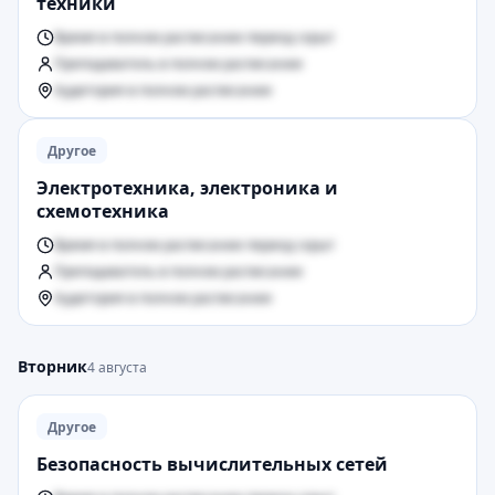
техники
Время в полном расписании период скрыт
Преподаватель в полном расписании
Аудитория в полном расписании
Другое
Электротехника, электроника и
схемотехника
Время в полном расписании период скрыт
Преподаватель в полном расписании
Аудитория в полном расписании
Вторник
4 августа
Другое
Безопасность вычислительных сетей