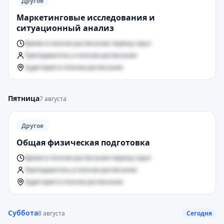
Другое
Маркетинговые исследования и
ситуационный анализ
Время в полном расписании период скрыт
Преподаватель в полном расписании
Аудитория в полном расписании
Пятница
7 августа
Другое
Общая физическая подготовка
Время в полном расписании период скрыт
Преподаватель в полном расписании
Аудитория в полном расписании
Суббота
8 августа
Сегодня