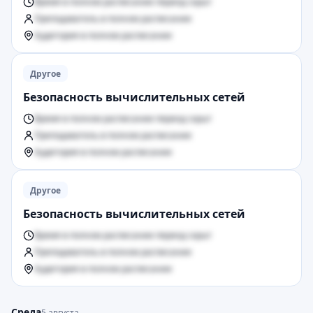
Время в полном расписании период скрыт
Преподаватель в полном расписании
Аудитория в полном расписании
Другое
Безопасность вычислительных сетей
Время в полном расписании период скрыт
Преподаватель в полном расписании
Аудитория в полном расписании
Другое
Безопасность вычислительных сетей
Время в полном расписании период скрыт
Преподаватель в полном расписании
Аудитория в полном расписании
Среда
5 августа