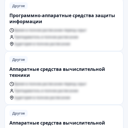
Другое
Программно-аппаратные средства защиты
информации
Время в полном расписании период скрыт
Преподаватель в полном расписании
Аудитория в полном расписании
Другое
Аппаратные средства вычислительной
техники
Время в полном расписании период скрыт
Преподаватель в полном расписании
Аудитория в полном расписании
Другое
Аппаратные средства вычислительной