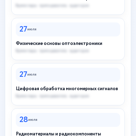
Время пары · преподаватель · аудитория
27
июля
Физические основы оптоэлектроники
Время пары · преподаватель · аудитория
27
июля
Цифровая обработка многомерных сигналов
Время пары · преподаватель · аудитория
28
июля
Радиоматериалы и радиокомпоненты