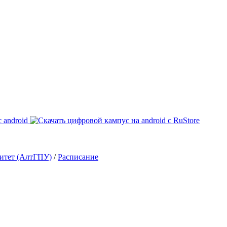
ситет (АлтГПУ)
/
Расписание