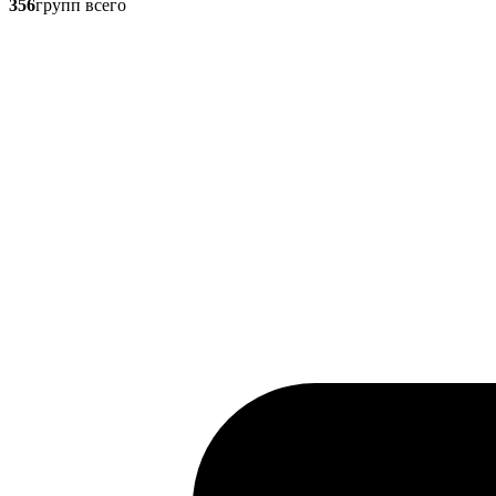
356
групп всего