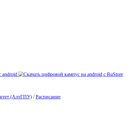
ситет (АлтГПУ)
/
Расписание