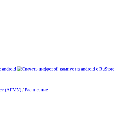
тет (АГМУ)
/
Расписание