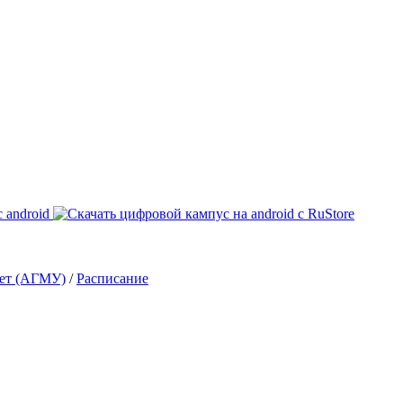
тет (АГМУ)
/
Расписание