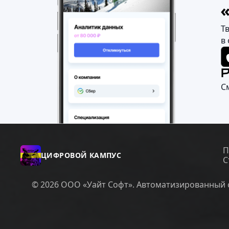
Т
в
С
П
ЦИФРОВОЙ КАМПУС
С
© 2026 ООО «Уайт Софт». Автоматизированный с