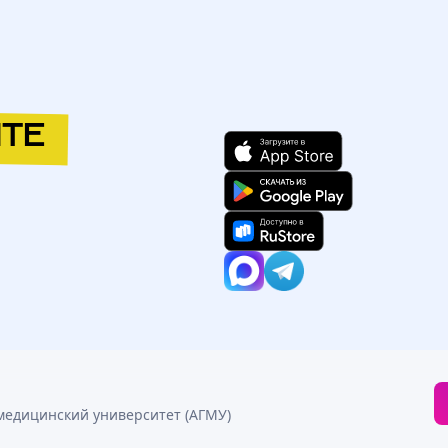
ТЕ
т (АГМУ)
/
ЛД2113
/
Неделя
медицинский университет (АГМУ)