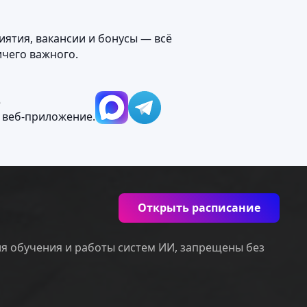
иятия, вакансии и бонусы — всё
ичего важного.
М
 веб‑приложение.
Открыть расписание
ля обучения и работы систем ИИ, запрещены без