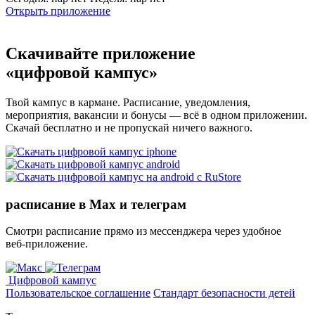
Открыть приложение
Скачивайте приложение
«цифровой кампус»
Твой кампус в кармане. Расписание, уведомления,
мероприятия, вакансии и бонусы — всё в одном приложении.
Скачай бесплатно и не пропускай ничего важного.
расписание в Max и телеграм
Смотри расписание прямо из мессенджера через удобное
веб‑приложение.
Цифровой кампус
Пользовательское соглашение
Стандарт безопасности детей