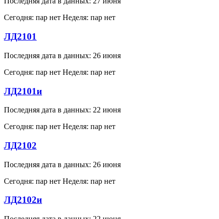
Последняя дата в данных: 27 июня
Сегодня: пар нет
Неделя: пар нет
ЛД2101
Последняя дата в данных: 26 июня
Сегодня: пар нет
Неделя: пар нет
ЛД2101и
Последняя дата в данных: 22 июня
Сегодня: пар нет
Неделя: пар нет
ЛД2102
Последняя дата в данных: 26 июня
Сегодня: пар нет
Неделя: пар нет
ЛД2102и
Последняя дата в данных: 22 июня