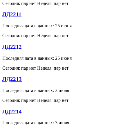
Сегодня: пар нет
Неделя: пар нет
ЛД2211
Последняя дата в данных: 25 июня
Сегодня: пар нет
Неделя: пар нет
ЛД2212
Последняя дата в данных: 25 июня
Сегодня: пар нет
Неделя: пар нет
ЛД2213
Последняя дата в данных: 3 июля
Сегодня: пар нет
Неделя: пар нет
ЛД2214
Последняя дата в данных: 3 июля