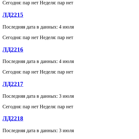
Сегодня: пар нет
Неделя: пар нет
ЛД2215
Последняя дата в данных: 4 июля
Сегодня: пар нет
Неделя: пар нет
ЛД2216
Последняя дата в данных: 4 июля
Сегодня: пар нет
Неделя: пар нет
ЛД2217
Последняя дата в данных: 3 июля
Сегодня: пар нет
Неделя: пар нет
ЛД2218
Последняя дата в данных: 3 июля