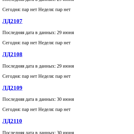
Сегодня: пар нет
Неделя: пар нет
ЛД2107
Последняя дата в данных: 29 июня
Сегодня: пар нет
Неделя: пар нет
ЛД2108
Последняя дата в данных: 29 июня
Сегодня: пар нет
Неделя: пар нет
ЛД2109
Последняя дата в данных: 30 июня
Сегодня: пар нет
Неделя: пар нет
ЛД2110
Последняя дата в данных: 30 июня