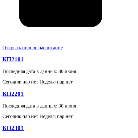
Открыть полное расписание
КП2101
Последняя дата в данных: 30 июня
Сегодня: пар нет
Неделя: пар нет
КП2201
Последняя дата в данных: 30 июня
Сегодня: пар нет
Неделя: пар нет
КП2301