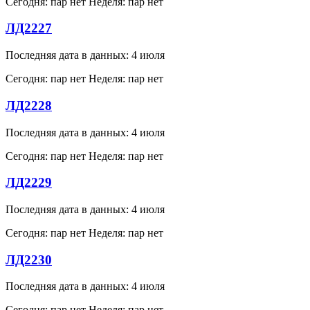
Сегодня: пар нет
Неделя: пар нет
ЛД2227
Последняя дата в данных: 4 июля
Сегодня: пар нет
Неделя: пар нет
ЛД2228
Последняя дата в данных: 4 июля
Сегодня: пар нет
Неделя: пар нет
ЛД2229
Последняя дата в данных: 4 июля
Сегодня: пар нет
Неделя: пар нет
ЛД2230
Последняя дата в данных: 4 июля
Сегодня: пар нет
Неделя: пар нет