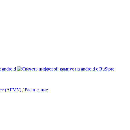
тет (АГМУ)
/
Расписание