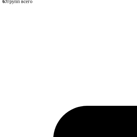
67
групп всего