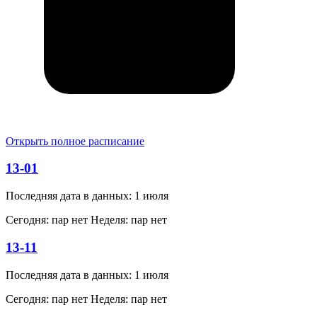
Открыть полное расписание
13-01
Последняя дата в данных: 1 июля
Сегодня: пар нет
Неделя: пар нет
13-11
Последняя дата в данных: 1 июля
Сегодня: пар нет
Неделя: пар нет