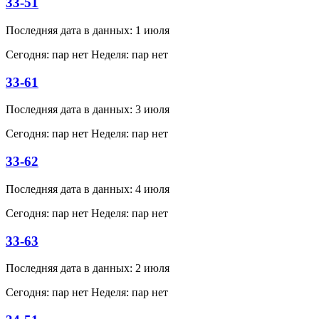
33-51
Последняя дата в данных: 1 июля
Сегодня: пар нет
Неделя: пар нет
33-61
Последняя дата в данных: 3 июля
Сегодня: пар нет
Неделя: пар нет
33-62
Последняя дата в данных: 4 июля
Сегодня: пар нет
Неделя: пар нет
33-63
Последняя дата в данных: 2 июля
Сегодня: пар нет
Неделя: пар нет