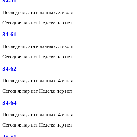
34-51
Последняя дата в данных: 3 июля
Сегодня: пар нет
Неделя: пар нет
34-61
Последняя дата в данных: 3 июля
Сегодня: пар нет
Неделя: пар нет
34-62
Последняя дата в данных: 4 июля
Сегодня: пар нет
Неделя: пар нет
34-64
Последняя дата в данных: 4 июля
Сегодня: пар нет
Неделя: пар нет
35-51