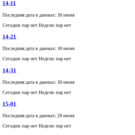
14-11
Последняя дата в данных: 30 июня
Сегодня: пар нет
Неделя: пар нет
14-21
Последняя дата в данных: 30 июня
Сегодня: пар нет
Неделя: пар нет
14-31
Последняя дата в данных: 30 июня
Сегодня: пар нет
Неделя: пар нет
15-01
Последняя дата в данных: 29 июня
Сегодня: пар нет
Неделя: пар нет