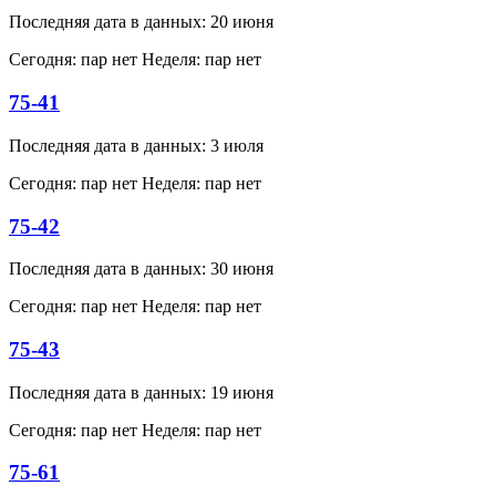
Последняя дата в данных: 20 июня
Сегодня: пар нет
Неделя: пар нет
75-41
Последняя дата в данных: 3 июля
Сегодня: пар нет
Неделя: пар нет
75-42
Последняя дата в данных: 30 июня
Сегодня: пар нет
Неделя: пар нет
75-43
Последняя дата в данных: 19 июня
Сегодня: пар нет
Неделя: пар нет
75-61