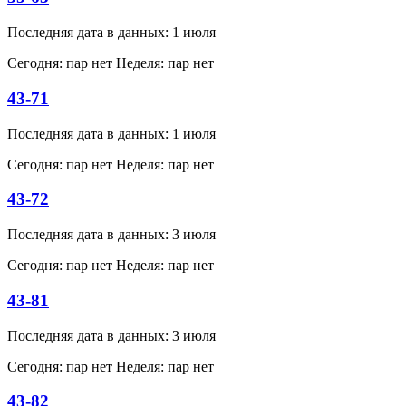
Последняя дата в данных: 1 июля
Сегодня: пар нет
Неделя: пар нет
43-71
Последняя дата в данных: 1 июля
Сегодня: пар нет
Неделя: пар нет
43-72
Последняя дата в данных: 3 июля
Сегодня: пар нет
Неделя: пар нет
43-81
Последняя дата в данных: 3 июля
Сегодня: пар нет
Неделя: пар нет
43-82