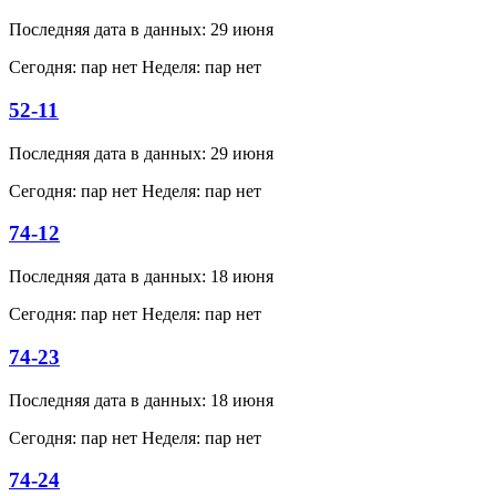
Последняя дата в данных: 29 июня
Сегодня: пар нет
Неделя: пар нет
52-11
Последняя дата в данных: 29 июня
Сегодня: пар нет
Неделя: пар нет
74-12
Последняя дата в данных: 18 июня
Сегодня: пар нет
Неделя: пар нет
74-23
Последняя дата в данных: 18 июня
Сегодня: пар нет
Неделя: пар нет
74-24