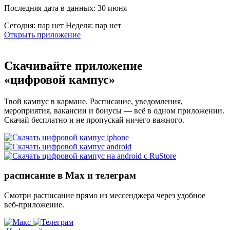
Последняя дата в данных: 30 июня
Сегодня: пар нет
Неделя: пар нет
Открыть приложение
Скачивайте приложение
«цифровой кампус»
Твой кампус в кармане. Расписание, уведомления,
мероприятия, вакансии и бонусы — всё в одном приложении.
Скачай бесплатно и не пропускай ничего важного.
расписание в Max и телеграм
Смотри расписание прямо из мессенджера через удобное
веб‑приложение.