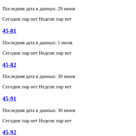
Последняя дата в данных: 29 июня
Сегодня: пар нет
Неделя: пар нет
45-81
Последняя дата в данных: 1 июля
Сегодня: пар нет
Неделя: пар нет
45-82
Последняя дата в данных: 30 июня
Сегодня: пар нет
Неделя: пар нет
45-91
Последняя дата в данных: 30 июня
Сегодня: пар нет
Неделя: пар нет
45-92