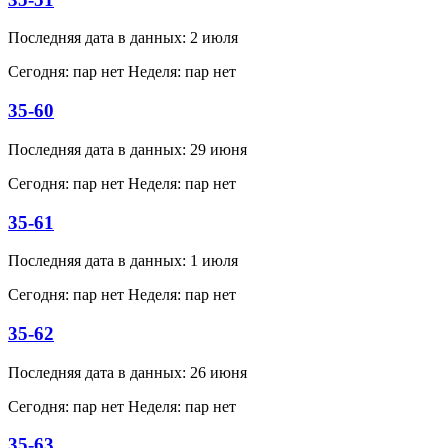
Последняя дата в данных: 2 июля
Сегодня: пар нет
Неделя: пар нет
35-60
Последняя дата в данных: 29 июня
Сегодня: пар нет
Неделя: пар нет
35-61
Последняя дата в данных: 1 июля
Сегодня: пар нет
Неделя: пар нет
35-62
Последняя дата в данных: 26 июня
Сегодня: пар нет
Неделя: пар нет
35-63