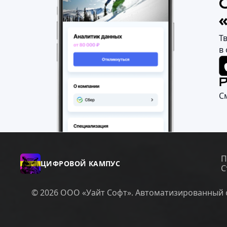
Т
в
С
П
ЦИФРОВОЙ КАМПУС
С
© 2026 ООО «Уайт Софт». Автоматизированный с