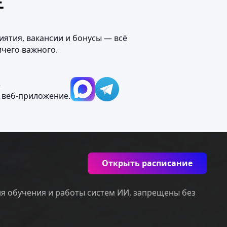
Е
иятия, вакансии и бонусы — всё
ичего важного.
М
 веб‑приложение.
Открыть расписание
ля обучения и работы систем ИИ, запрещены без