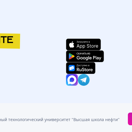
ТЕ
иверситет "Высшая школа нефти" (ГАОУ ВО АГТУ ВШН)
/
75-43
/
ный технологический университет "Высшая школа нефти"