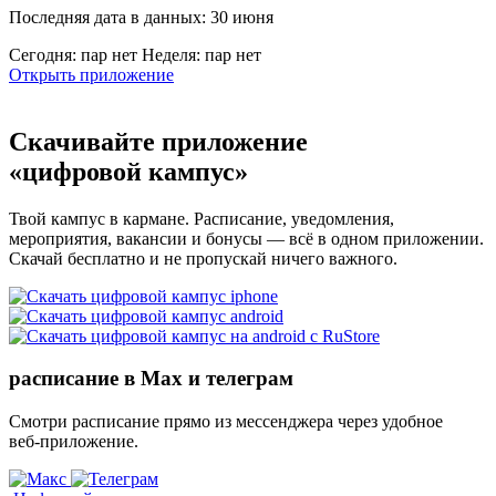
Последняя дата в данных: 30 июня
Сегодня: пар нет
Неделя: пар нет
Открыть приложение
Скачивайте приложение
«цифровой кампус»
Твой кампус в кармане. Расписание, уведомления,
мероприятия, вакансии и бонусы — всё в одном приложении.
Скачай бесплатно и не пропускай ничего важного.
расписание в Max и телеграм
Смотри расписание прямо из мессенджера через удобное
веб‑приложение.