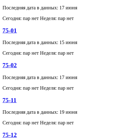
Последняя дата в данных: 17 июня
Сегодня: пар нет
Неделя: пар нет
75-01
Последняя дата в данных: 15 июня
Сегодня: пар нет
Неделя: пар нет
75-02
Последняя дата в данных: 17 июня
Сегодня: пар нет
Неделя: пар нет
75-11
Последняя дата в данных: 19 июня
Сегодня: пар нет
Неделя: пар нет
75-12