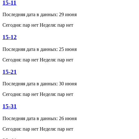
15-11
Последняя дата в данных: 29 июня
Сегодня: пар нет
Неделя: пар нет
15-12
Последняя дата в данных: 25 июня
Сегодня: пар нет
Неделя: пар нет
15-21
Последняя дата в данных: 30 июня
Сегодня: пар нет
Неделя: пар нет
15-31
Последняя дата в данных: 26 июня
Сегодня: пар нет
Неделя: пар нет