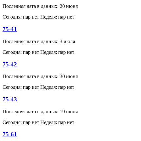
Последняя дата в данных: 20 июня
Сегодня: пар нет
Неделя: пар нет
75-41
Последняя дата в данных: 3 июля
Сегодня: пар нет
Неделя: пар нет
75-42
Последняя дата в данных: 30 июня
Сегодня: пар нет
Неделя: пар нет
75-43
Последняя дата в данных: 19 июня
Сегодня: пар нет
Неделя: пар нет
75-61