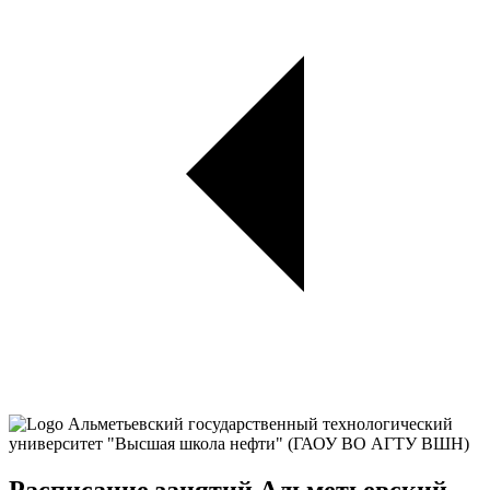
Расписание занятий Альметьевский