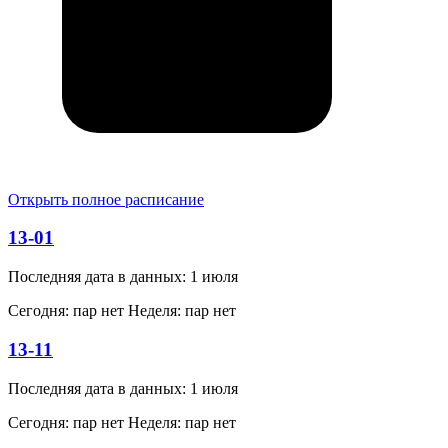
Открыть полное расписание
13-01
Последняя дата в данных: 1 июля
Сегодня: пар нет
Неделя: пар нет
13-11
Последняя дата в данных: 1 июля
Сегодня: пар нет
Неделя: пар нет