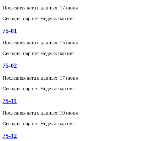
Последняя дата в данных: 17 июня
Сегодня: пар нет
Неделя: пар нет
75-01
Последняя дата в данных: 15 июня
Сегодня: пар нет
Неделя: пар нет
75-02
Последняя дата в данных: 17 июня
Сегодня: пар нет
Неделя: пар нет
75-11
Последняя дата в данных: 19 июня
Сегодня: пар нет
Неделя: пар нет
75-12