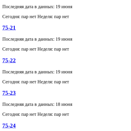
Последняя дата в данных: 19 июня
Сегодня: пар нет
Неделя: пар нет
75-21
Последняя дата в данных: 19 июня
Сегодня: пар нет
Неделя: пар нет
75-22
Последняя дата в данных: 19 июня
Сегодня: пар нет
Неделя: пар нет
75-23
Последняя дата в данных: 18 июня
Сегодня: пар нет
Неделя: пар нет
75-24