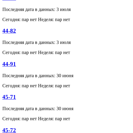
Последняя дата в данных: 3 июля
Сегодня: пар нет
Неделя: пар нет
44-82
Последняя дата в данных: 3 июля
Сегодня: пар нет
Неделя: пар нет
44-91
Последняя дата в данных: 30 июня
Сегодня: пар нет
Неделя: пар нет
45-71
Последняя дата в данных: 30 июня
Сегодня: пар нет
Неделя: пар нет
45-72