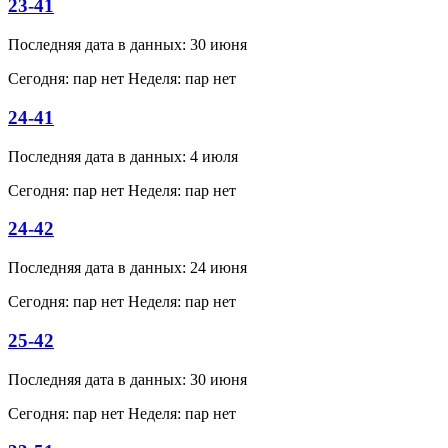
23-41
Последняя дата в данных: 30 июня
Сегодня: пар нет
Неделя: пар нет
24-41
Последняя дата в данных: 4 июля
Сегодня: пар нет
Неделя: пар нет
24-42
Последняя дата в данных: 24 июня
Сегодня: пар нет
Неделя: пар нет
25-42
Последняя дата в данных: 30 июня
Сегодня: пар нет
Неделя: пар нет