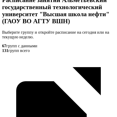
государственный технологический
университет "Высшая школа нефти"
(ГАОУ ВО АГТУ ВШН)
Выберите группу и откройте расписание на сегодня или на
текущую неделю.
67
групп с данными
131
групп всего