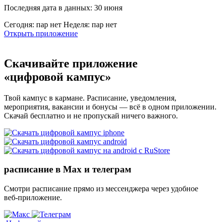
Последняя дата в данных: 30 июня
Сегодня: пар нет
Неделя: пар нет
Открыть приложение
Скачивайте приложение
«цифровой кампус»
Твой кампус в кармане. Расписание, уведомления,
мероприятия, вакансии и бонусы — всё в одном приложении.
Скачай бесплатно и не пропускай ничего важного.
расписание в Max и телеграм
Смотри расписание прямо из мессенджера через удобное
веб‑приложение.