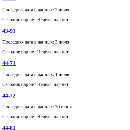
Последняя дата в данных: 2 июля
Сегодня: пар нет
Неделя: пар нет
43-91
Последняя дата в данных: 3 июля
Сегодня: пар нет
Неделя: пар нет
44-71
Последняя дата в данных: 1 июля
Сегодня: пар нет
Неделя: пар нет
44-72
Последняя дата в данных: 30 июня
Сегодня: пар нет
Неделя: пар нет
44-81