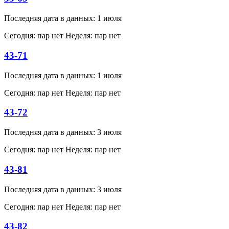
Последняя дата в данных: 1 июля
Сегодня: пар нет
Неделя: пар нет
43-71
Последняя дата в данных: 1 июля
Сегодня: пар нет
Неделя: пар нет
43-72
Последняя дата в данных: 3 июля
Сегодня: пар нет
Неделя: пар нет
43-81
Последняя дата в данных: 3 июля
Сегодня: пар нет
Неделя: пар нет
43-82