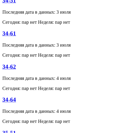
34-51
Последняя дата в данных: 3 июля
Сегодня: пар нет
Неделя: пар нет
34-61
Последняя дата в данных: 3 июля
Сегодня: пар нет
Неделя: пар нет
34-62
Последняя дата в данных: 4 июля
Сегодня: пар нет
Неделя: пар нет
34-64
Последняя дата в данных: 4 июля
Сегодня: пар нет
Неделя: пар нет
35-51