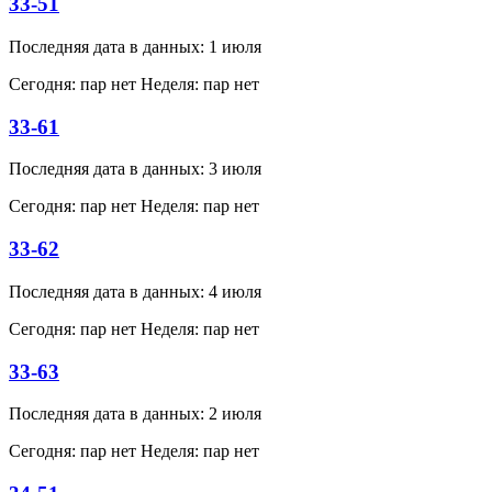
33-51
Последняя дата в данных: 1 июля
Сегодня: пар нет
Неделя: пар нет
33-61
Последняя дата в данных: 3 июля
Сегодня: пар нет
Неделя: пар нет
33-62
Последняя дата в данных: 4 июля
Сегодня: пар нет
Неделя: пар нет
33-63
Последняя дата в данных: 2 июля
Сегодня: пар нет
Неделя: пар нет