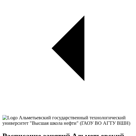
Расписание занятий Альметьевский