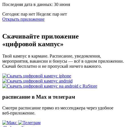
Последняя дата в данных: 30 июня
Сегодня: пар нет
Неделя: пар нет
Открыть приложение
Скачивайте приложение
«цифровой кампус»
Твой кампус в кармане. Расписание, уведомления,
мероприятия, вакансии и бонусы — всё в одном приложении.
Скачай бесплатно и не пропускай ничего важного.
расписание в Max и телеграм
Смотри расписание прямо из мессенджера через удобное
веб‑приложение.