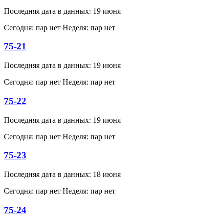
Последняя дата в данных: 19 июня
Сегодня: пар нет
Неделя: пар нет
75-21
Последняя дата в данных: 19 июня
Сегодня: пар нет
Неделя: пар нет
75-22
Последняя дата в данных: 19 июня
Сегодня: пар нет
Неделя: пар нет
75-23
Последняя дата в данных: 18 июня
Сегодня: пар нет
Неделя: пар нет
75-24