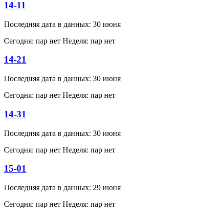
14-11
Последняя дата в данных: 30 июня
Сегодня: пар нет
Неделя: пар нет
14-21
Последняя дата в данных: 30 июня
Сегодня: пар нет
Неделя: пар нет
14-31
Последняя дата в данных: 30 июня
Сегодня: пар нет
Неделя: пар нет
15-01
Последняя дата в данных: 29 июня
Сегодня: пар нет
Неделя: пар нет