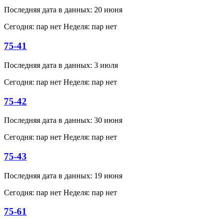
Последняя дата в данных: 20 июня
Сегодня: пар нет
Неделя: пар нет
75-41
Последняя дата в данных: 3 июля
Сегодня: пар нет
Неделя: пар нет
75-42
Последняя дата в данных: 30 июня
Сегодня: пар нет
Неделя: пар нет
75-43
Последняя дата в данных: 19 июня
Сегодня: пар нет
Неделя: пар нет
75-61