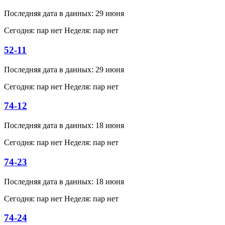
Последняя дата в данных: 29 июня
Сегодня: пар нет
Неделя: пар нет
52-11
Последняя дата в данных: 29 июня
Сегодня: пар нет
Неделя: пар нет
74-12
Последняя дата в данных: 18 июня
Сегодня: пар нет
Неделя: пар нет
74-23
Последняя дата в данных: 18 июня
Сегодня: пар нет
Неделя: пар нет
74-24