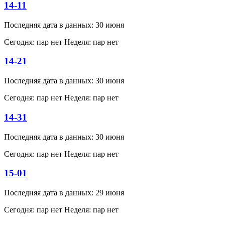
14-11
Последняя дата в данных: 30 июня
Сегодня: пар нет
Неделя: пар нет
14-21
Последняя дата в данных: 30 июня
Сегодня: пар нет
Неделя: пар нет
14-31
Последняя дата в данных: 30 июня
Сегодня: пар нет
Неделя: пар нет
15-01
Последняя дата в данных: 29 июня
Сегодня: пар нет
Неделя: пар нет