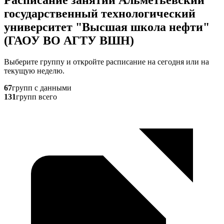
государственный технологический
университет "Высшая школа нефти"
(ГАОУ ВО АГТУ ВШН)
Выберите группу и откройте расписание на сегодня или на
текущую неделю.
67
групп с данными
131
групп всего