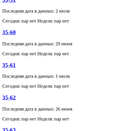
Последняя дата в данных: 2 июля
Сегодня: пар нет
Неделя: пар нет
35-60
Последняя дата в данных: 29 июня
Сегодня: пар нет
Неделя: пар нет
35-61
Последняя дата в данных: 1 июля
Сегодня: пар нет
Неделя: пар нет
35-62
Последняя дата в данных: 26 июня
Сегодня: пар нет
Неделя: пар нет
35-63