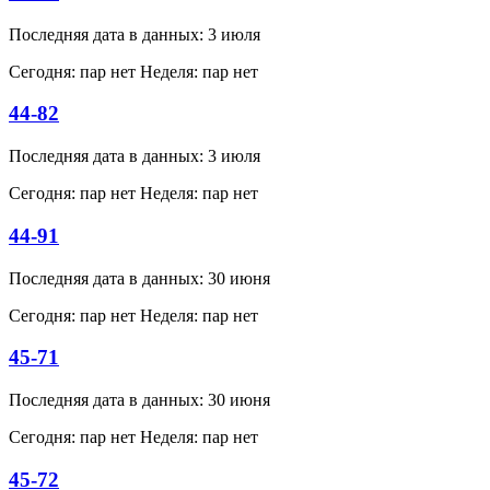
Последняя дата в данных: 3 июля
Сегодня: пар нет
Неделя: пар нет
44-82
Последняя дата в данных: 3 июля
Сегодня: пар нет
Неделя: пар нет
44-91
Последняя дата в данных: 30 июня
Сегодня: пар нет
Неделя: пар нет
45-71
Последняя дата в данных: 30 июня
Сегодня: пар нет
Неделя: пар нет
45-72