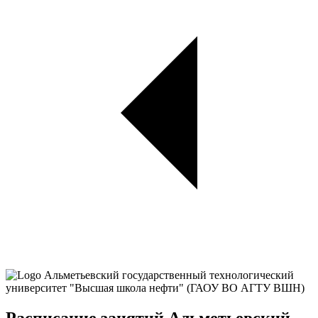
Расписание занятий Альметьевский