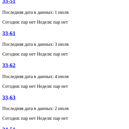
33-51
Последняя дата в данных: 1 июля
Сегодня: пар нет
Неделя: пар нет
33-61
Последняя дата в данных: 3 июля
Сегодня: пар нет
Неделя: пар нет
33-62
Последняя дата в данных: 4 июля
Сегодня: пар нет
Неделя: пар нет
33-63
Последняя дата в данных: 2 июля
Сегодня: пар нет
Неделя: пар нет