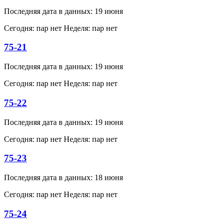
Последняя дата в данных: 19 июня
Сегодня: пар нет
Неделя: пар нет
75-21
Последняя дата в данных: 19 июня
Сегодня: пар нет
Неделя: пар нет
75-22
Последняя дата в данных: 19 июня
Сегодня: пар нет
Неделя: пар нет
75-23
Последняя дата в данных: 18 июня
Сегодня: пар нет
Неделя: пар нет
75-24