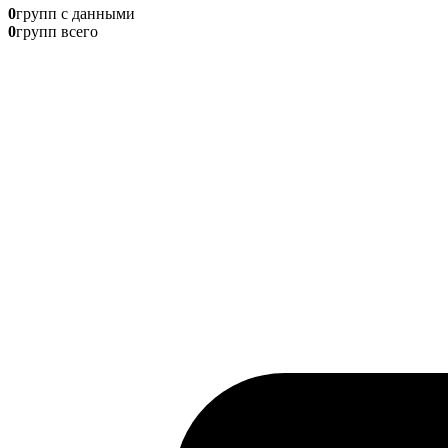
0
групп с данными
0
групп всего