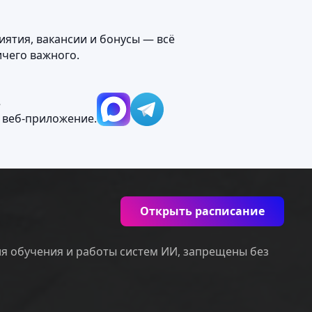
иятия, вакансии и бонусы — всё
ичего важного.
М
 веб‑приложение.
Открыть расписание
ля обучения и работы систем ИИ, запрещены без