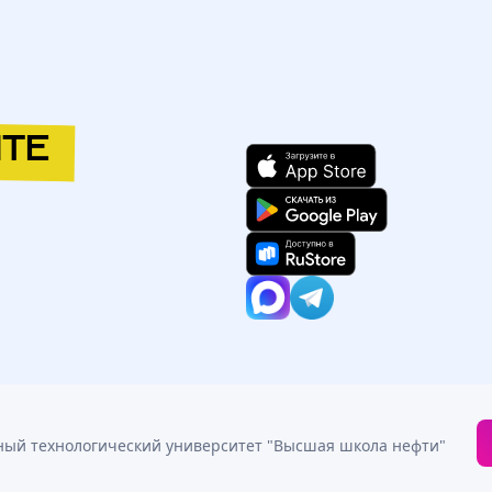
ТЕ
иверситет "Высшая школа нефти" (ГАОУ ВО АГТУ ВШН)
/
34-51
/
ный технологический университет "Высшая школа нефти"