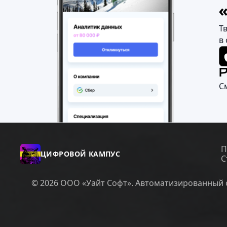
Т
в
С
П
ЦИФРОВОЙ КАМПУС
С
© 2026 ООО «Уайт Софт». Автоматизированный с