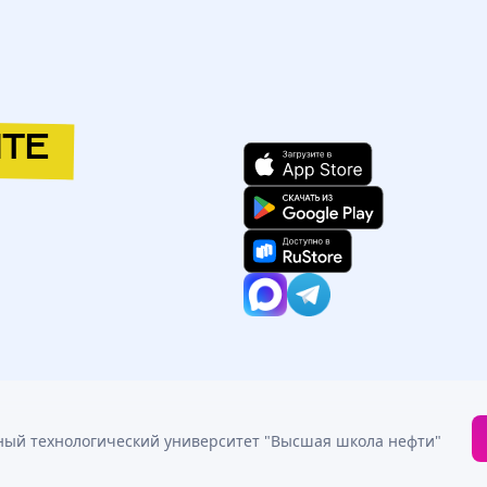
ТЕ
иверситет "Высшая школа нефти" (ГАОУ ВО АГТУ ВШН)
/
14-31
/
ный технологический университет "Высшая школа нефти"