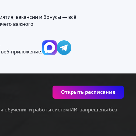
иятия, вакансии и бонусы — всё
ичего важного.
М
 веб‑приложение.
Открыть расписание
ля обучения и работы систем ИИ, запрещены без