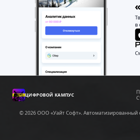
Т
в
С
П
ЦИФРОВОЙ КАМПУС
С
© 2026 ООО «Уайт Софт». Автоматизированный с