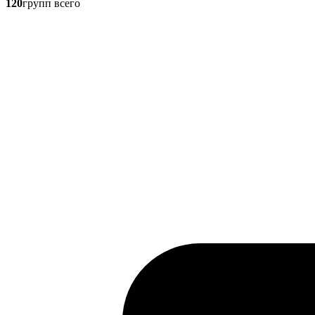
120
групп всего