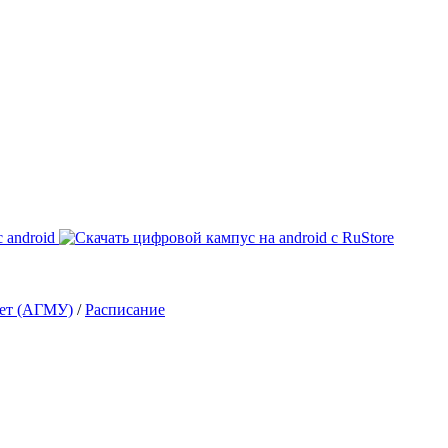
тет (АГМУ)
/
Расписание