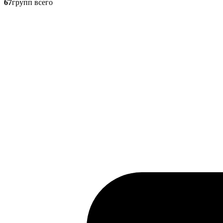
67
групп всего