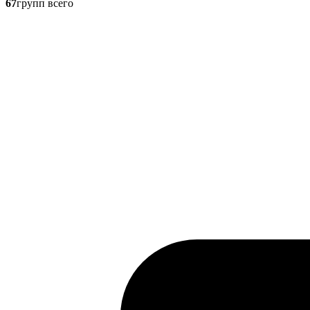
67
групп всего