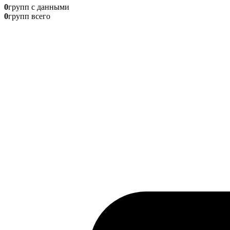
0
групп с данными
0
групп всего