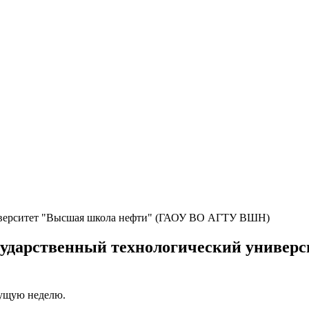
сударственный технологический униве
кущую неделю.